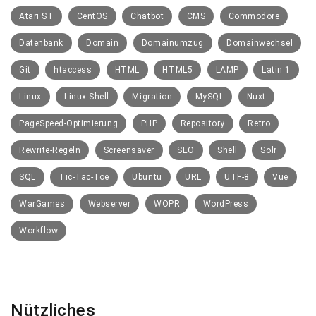
Atari ST
CentOS
Chatbot
CMS
Commodore
Datenbank
Domain
Domainumzug
Domainwechsel
Git
htaccess
HTML
HTML5
LAMP
Latin 1
Linux
Linux-Shell
Migration
MySQL
Nuxt
PageSpeed-Optimierung
PHP
Repository
Retro
Rewrite-Regeln
Screensaver
SEO
Shell
Solr
SQL
Tic-Tac-Toe
Ubuntu
URL
UTF-8
Vue
WarGames
Webserver
WOPR
WordPress
Workflow
Nützliches